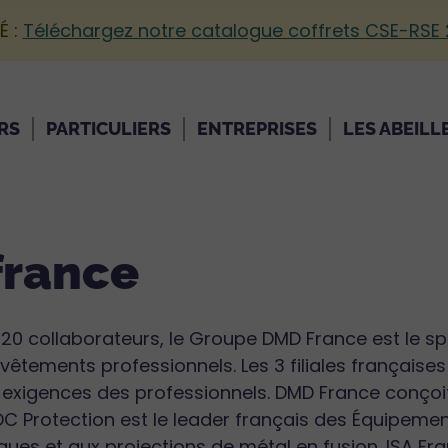
É :
Téléchargez notre catalogue coffrets CSE-RSE
RS
PARTICULIERS
ENTREPRISES
LES ABEILL
france
20 collaborateurs, le Groupe DMD France est le spé
 vêtements professionnels. Les 3 filiales françai
 exigences des professionnels. DMD France conçoi
 EDC Protection est le leader français des Équipemen
ques et aux projections de métal en fusion. ISA Fr