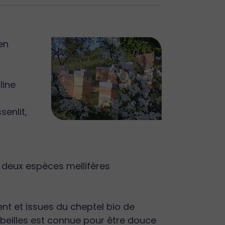
en
line
senlit,
es deux espèces mellifères
nt et issues du cheptel bio de
abeilles est connue pour être douce