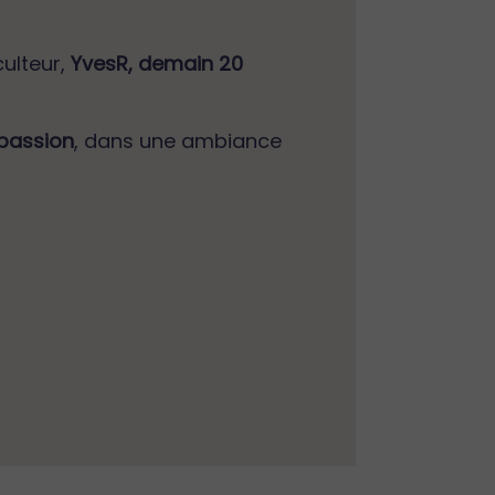
culteur,
YvesR, demain 20
 passion
, dans une ambiance