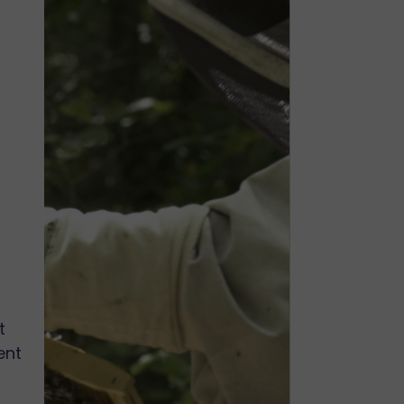
t
ent