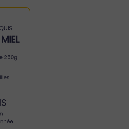
QUIS
 MIEL
de 250g
lles
IS
an
année