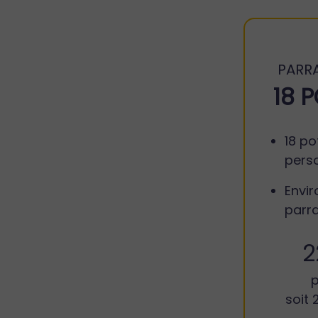
PARRA
18 
18 po
pers
Envir
parr
2
p
soit