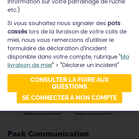
information sur votre parrainage de ruche
SAV & Suivi de Livraison
etc.)
05.17.81.13.63
: Flavie ou Jordan (envois de
Si vous souhaitez nous signaler des
pots
vos pots de miel)
cassés
lors de la livraison de votre colis de
miel, nous vous remercions d'utiliser le
formulaire de déclaration d'incident
disponible dans votre compte, rubrique "
Ma
livraison de miel
" > "Déclarer un incident"
Entreprises - contactez-nous
CONSULTER LA FOIRE AUX
QUESTIONS
SE CONNECTER À MON COMPTE
Pack Communication