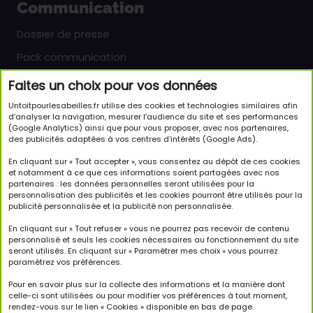
Communication
Dossier de presse
Pack communication
Faites un choix pour vos données
Newsletter
Untoitpourlesabeilles.fr utilise des cookies et technologies similaires afin
Inscrivez-vous pour en savoir plus sur le monde
d’analyser la navigation, mesurer l’audience du site et ses performances
(Google Analytics) ainsi que pour vous proposer, avec nos partenaires,
passionnant des abeilles et sur notre initiative.
des publicités adaptées à vos centres d’intérêts (Google Ads).
JE M'INSCRIS À LA NEWSLETTER
En cliquant sur « Tout accepter », vous consentez au dépôt de ces cookies
et notamment à ce que ces informations soient partagées avec nos
partenaires : les données personnelles seront utilisées pour la
Suivez-nous
personnalisation des publicités et les cookies pourront être utilisés pour la
publicité personnalisée et la publicité non personnalisée.
En cliquant sur « Tout refuser » vous ne pourrez pas recevoir de contenu
personnalisé et seuls les cookies nécessaires au fonctionnement du site
seront utilisés. En cliquant sur « Paramètrer mes choix » vous pourrez
paramétrez vos préférences.
Copyright © 2026 Un Toit Pour Les Abeilles. Tous droits
réservés.
Pour en savoir plus sur la collecte des informations et la manière dont
celle-ci sont utilisées ou pour modifier vos préférences à tout moment,
rendez-vous sur le lien « Cookies » disponible en bas de page.