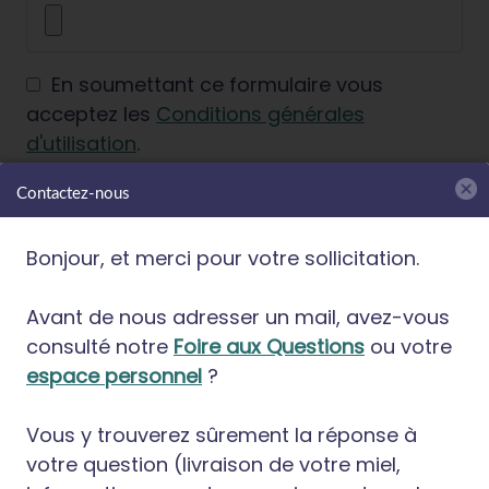
En soumettant ce formulaire vous
acceptez les
Conditions générales
d'utilisation
.
Contactez-nous
Bonjour, et merci pour votre sollicitation.
Particuliers
Avant de nous adresser un mail, avez-vous
consulté notre
Foire aux Questions
ou votre
05.17.26.10.23 :
Stéphanie, Karima, Sabrina
espace personnel
?
ou Zakia (parrainage)
Vous y trouverez sûrement la réponse à
votre question (livraison de votre miel,