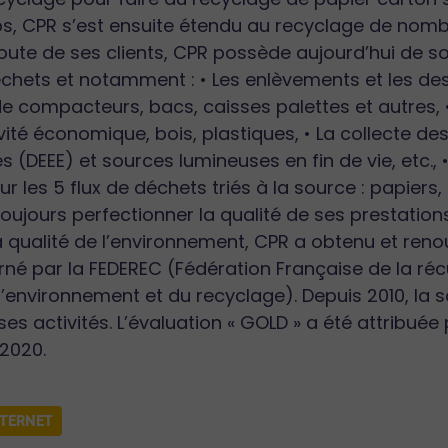
s, CPR s’est ensuite étendu au recyclage de nomb
coute de ses clients, CPR possède aujourd’hui de s
chets et notamment : • Les enlèvements et les dest
e compacteurs, bacs, caisses palettes et autres, •
vité économique, bois, plastiques, • La collecte d
s (DEEE) et sources lumineuses en fin de vie, etc., 
 les 5 flux de déchets triés à la source : papiers, 
oujours perfectionner la qualité de ses prestations
 qualité de l’environnement, CPR a obtenu et renouv
né par la FEDEREC (Fédération Française de la réc
 l’environnement et du recyclage). Depuis 2010, la s
ses activités. L’évaluation « GOLD » a été attribué
2020.
NTERNET