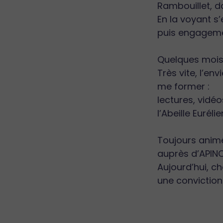
Rambouillet, d
En la voyant s
puis engageme
Quelques mois 
Très vite, l’e
me former :
lectures, vidé
l’Abeille Euré
Toujours animé
auprès d’APIN
Aujourd’hui, c
une conviction