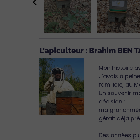
L'apiculteur : Brahim BEN 
Mon histoire a
J’avais à pein
familiale, au M
Un souvenir ma
décision :
ma grand-mère,
gérait déjà prè
Des années plus