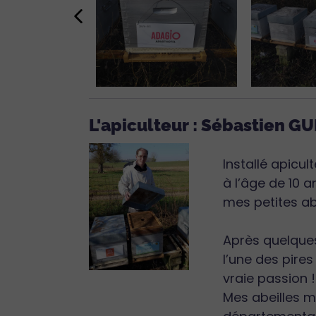
L'apiculteur : Sébastien GU
Installé apicu
à l’âge de 10 a
mes petites abe
Après quelques
l’une des pire
vraie passion !
Mes abeilles 