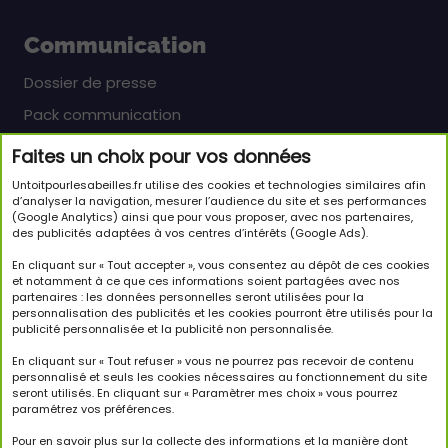
Communication
Dossier de presse
Pack communication
Faites un choix pour vos données
Newsletter
Untoitpourlesabeilles.fr utilise des cookies et technologies similaires afin
Inscrivez-vous pour en savoir plus sur le monde
d’analyser la navigation, mesurer l’audience du site et ses performances
(Google Analytics) ainsi que pour vous proposer, avec nos partenaires,
passionnant des abeilles et sur notre initiative.
des publicités adaptées à vos centres d’intérêts (Google Ads).
JE M'INSCRIS À LA NEWSLETTER
En cliquant sur « Tout accepter », vous consentez au dépôt de ces cookies
et notamment à ce que ces informations soient partagées avec nos
partenaires : les données personnelles seront utilisées pour la
Suivez-nous
personnalisation des publicités et les cookies pourront être utilisés pour la
publicité personnalisée et la publicité non personnalisée.
En cliquant sur « Tout refuser » vous ne pourrez pas recevoir de contenu
personnalisé et seuls les cookies nécessaires au fonctionnement du site
seront utilisés. En cliquant sur « Paramètrer mes choix » vous pourrez
paramétrez vos préférences.
Copyright © 2026 Un Toit Pour Les Abeilles. Tous droits
réservés.
Pour en savoir plus sur la collecte des informations et la manière dont