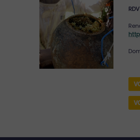
RDV
Rend
http
Dom
V
V