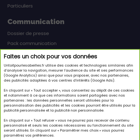
Particuliers
Communication
Dossier de presse
Pack communication
Faites un choix pour vos données
Newsletter
Untoitpourlesabeilles.fr utilise des cookies et technologies similaires afin
Inscrivez-vous pour en savoir plus sur le monde
d’analyser la navigation, mesurer l’audience du site et ses performances
(Google Analytics) ainsi que pour vous proposer, avec nos partenaires,
passionnant des abeilles et sur notre initiative.
des publicités adaptées à vos centres d’intérêts (Google Ads).
JE M'INSCRIS À LA NEWSLETTER
En cliquant sur « Tout accepter », vous consentez au dépôt de ces cookies
et notamment à ce que ces informations soient partagées avec nos
partenaires : les données personnelles seront utilisées pour la
Suivez-nous
personnalisation des publicités et les cookies pourront être utilisés pour la
publicité personnalisée et la publicité non personnalisée.
En cliquant sur « Tout refuser » vous ne pourrez pas recevoir de contenu
personnalisé et seuls les cookies nécessaires au fonctionnement du site
seront utilisés. En cliquant sur « Paramètrer mes choix » vous pourrez
paramétrez vos préférences.
Copyright © 2026 Un Toit Pour Les Abeilles. Tous droits