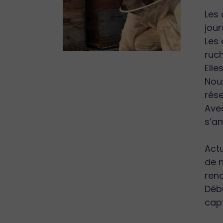
Les 
jour
Les 
ruch
Elle
Nous
rése
Avec
s’a
Act
de 
ren
Débu
cap