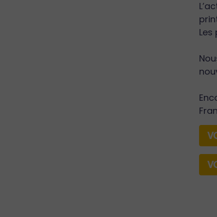
L’ac
prin
Les 
Nou
nouv
Enco
Fra
V
V