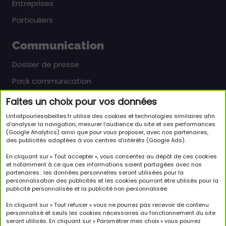
Entreprises
Particuliers
Communication
Dossier de presse
Pack communication
Faites un choix pour vos données
Newsletter
Untoitpourlesabeilles.fr utilise des cookies et technologies similaires afin
Inscrivez-vous pour en savoir plus sur le monde
d’analyser la navigation, mesurer l’audience du site et ses performances
(Google Analytics) ainsi que pour vous proposer, avec nos partenaires,
passionnant des abeilles et sur notre initiative.
des publicités adaptées à vos centres d’intérêts (Google Ads).
JE M'INSCRIS À LA NEWSLETTER
En cliquant sur « Tout accepter », vous consentez au dépôt de ces cookies
et notamment à ce que ces informations soient partagées avec nos
partenaires : les données personnelles seront utilisées pour la
Suivez-nous
personnalisation des publicités et les cookies pourront être utilisés pour la
publicité personnalisée et la publicité non personnalisée.
En cliquant sur « Tout refuser » vous ne pourrez pas recevoir de contenu
personnalisé et seuls les cookies nécessaires au fonctionnement du site
seront utilisés. En cliquant sur « Paramètrer mes choix » vous pourrez