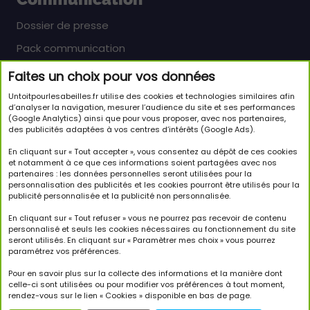
Dossier de presse
Pack communication
Faites un choix pour vos données
Newsletter
Untoitpourlesabeilles.fr utilise des cookies et technologies similaires afin
Inscrivez-vous pour en savoir plus sur le monde
d’analyser la navigation, mesurer l’audience du site et ses performances
(Google Analytics) ainsi que pour vous proposer, avec nos partenaires,
passionnant des abeilles et sur notre initiative.
des publicités adaptées à vos centres d’intérêts (Google Ads).
JE M'INSCRIS À LA NEWSLETTER
En cliquant sur « Tout accepter », vous consentez au dépôt de ces cookies
et notamment à ce que ces informations soient partagées avec nos
partenaires : les données personnelles seront utilisées pour la
Suivez-nous
personnalisation des publicités et les cookies pourront être utilisés pour la
publicité personnalisée et la publicité non personnalisée.
En cliquant sur « Tout refuser » vous ne pourrez pas recevoir de contenu
personnalisé et seuls les cookies nécessaires au fonctionnement du site
seront utilisés. En cliquant sur « Paramètrer mes choix » vous pourrez
paramétrez vos préférences.
Copyright © 2026 Un Toit Pour Les Abeilles. Tous droits
réservés.
Pour en savoir plus sur la collecte des informations et la manière dont
celle-ci sont utilisées ou pour modifier vos préférences à tout moment,
rendez-vous sur le lien « Cookies » disponible en bas de page.