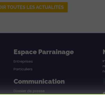
OIR TOUTES LES ACTUALITÉS
Espace Parrainage
I
Entreprises
m
Particuliers
n
Communication
Dossier de presse
Pack communication