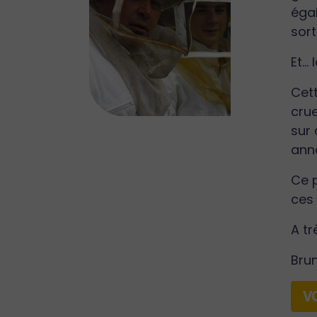
égal
sort
Et… 
Cet
crue
sur 
anno
Ce p
ces 
A tr
Bru
V