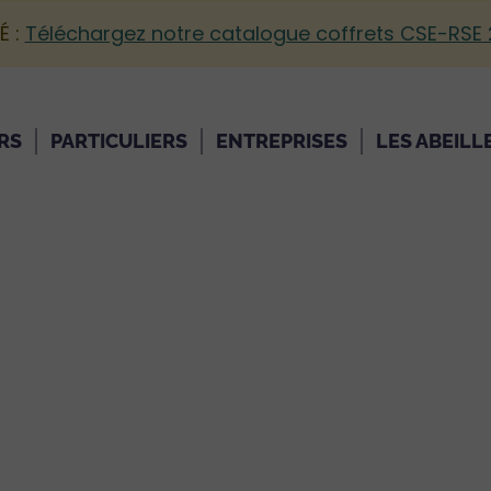
É :
Téléchargez notre catalogue coffrets CSE-RSE
RS
PARTICULIERS
ENTREPRISES
LES ABEILL