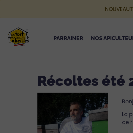
NOUVEAUT
PARRAINER
NOS APICULTEU
Récoltes été 
Bonj
La p
de r