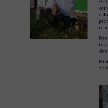
Grâc
offr
selo
proc
récu
Dès 
répa
des 
En a
sout