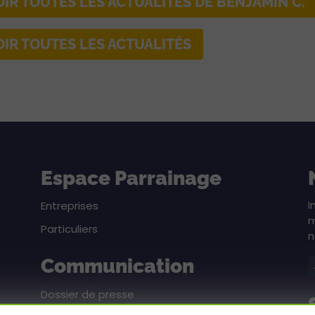
OIR TOUTES LES ACTUALITÉS DE BENJAMIN C.
OIR TOUTES LES ACTUALITÉS
Espace Parrainage
I
Entreprises
m
Particuliers
n
Communication
Dossier de presse