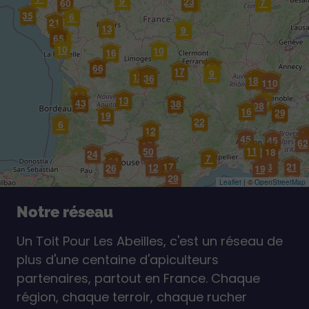
9
23
6
7
60
35
6
21
13
9
36
65
7
10
10
16
31
66
17
9
49
12
36
16
18
22
110
22
10
13
10
43
38
98
16
29
19
22
6
12
6
45
2
45
62
15
11
50
18
24
7
11
45
25
23
21
17
12
26
19
29
Leaflet
|
©
OpenStreetMap
12
Notre réseau
Un Toit Pour Les Abeilles, c'est un réseau de
plus d'une centaine d'apiculteurs
partenaires, partout en France. Chaque
région, chaque terroir, chaque rucher