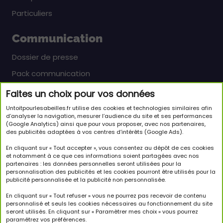
Particuliers
Communication
Dossier de presse
Pack communication
Faites un choix pour vos données
Newsletter
Untoitpourlesabeilles.fr utilise des cookies et technologies similaires afin
Inscrivez-vous pour en savoir plus sur le monde
d’analyser la navigation, mesurer l’audience du site et ses performances
(Google Analytics) ainsi que pour vous proposer, avec nos partenaires,
passionnant des abeilles et sur notre initiative.
des publicités adaptées à vos centres d’intérêts (Google Ads).
JE M'INSCRIS À LA NEWSLETTER
En cliquant sur « Tout accepter », vous consentez au dépôt de ces cookies
et notamment à ce que ces informations soient partagées avec nos
partenaires : les données personnelles seront utilisées pour la
Suivez-nous
personnalisation des publicités et les cookies pourront être utilisés pour la
publicité personnalisée et la publicité non personnalisée.
En cliquant sur « Tout refuser » vous ne pourrez pas recevoir de contenu
personnalisé et seuls les cookies nécessaires au fonctionnement du site
seront utilisés. En cliquant sur « Paramètrer mes choix » vous pourrez
paramétrez vos préférences.