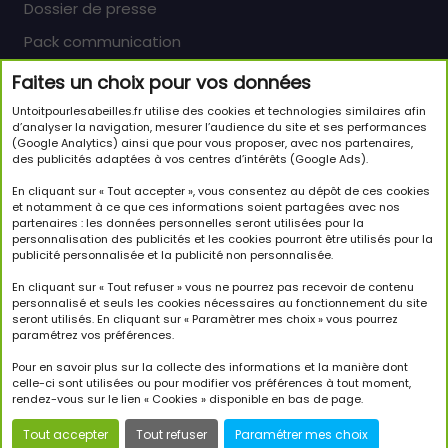
Dossier de presse
Pack communication
Faites un choix pour vos données
Newsletter
Untoitpourlesabeilles.fr utilise des cookies et technologies similaires afin
Inscrivez-vous pour en savoir plus sur le monde
d’analyser la navigation, mesurer l’audience du site et ses performances
(Google Analytics) ainsi que pour vous proposer, avec nos partenaires,
passionnant des abeilles et sur notre initiative.
des publicités adaptées à vos centres d’intérêts (Google Ads).
JE M'INSCRIS À LA NEWSLETTER
En cliquant sur « Tout accepter », vous consentez au dépôt de ces cookies
et notamment à ce que ces informations soient partagées avec nos
partenaires : les données personnelles seront utilisées pour la
Suivez-nous
personnalisation des publicités et les cookies pourront être utilisés pour la
publicité personnalisée et la publicité non personnalisée.
En cliquant sur « Tout refuser » vous ne pourrez pas recevoir de contenu
personnalisé et seuls les cookies nécessaires au fonctionnement du site
seront utilisés. En cliquant sur « Paramètrer mes choix » vous pourrez
paramétrez vos préférences.
Copyright © 2026 Un Toit Pour Les Abeilles. Tous droits
réservés.
Pour en savoir plus sur la collecte des informations et la manière dont
celle-ci sont utilisées ou pour modifier vos préférences à tout moment,
rendez-vous sur le lien « Cookies » disponible en bas de page.
Tout accepter
Tout refuser
Paramétrer mes choix