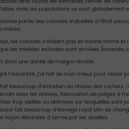
assais ainsi toutes les semaines vérifier les réser
faible, mais les populations se sont globalement 
bonne partie des colonies d’abeilles à l'état sauv
a météo.
lus, les colonies n’étaient pas en bonne forme et 
que les miellées estivales sont arrivées (lavande, 
st donc une année de maigre récolte.
ré l’adversité, j’ai fait de mon mieux pour rester po
 fait beaucoup d’entretien au niveau des ruchers :
errain avec les années, fabrication de pièges à fr
ttes trop vieilles ou abîmées sur lesquelles sont 
 aussi fait beaucoup d’élevage royal afin de changer
e façon éliminées à terme par les abeilles.