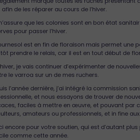
i également marqué toutes les ruches présentant 
 afin de les réparer au cours de l’hiver.
’assure que les colonies sont en bon état sanitai
rves pour passer l’hiver.
ournesol est en fin de floraison mais permet une pet
tôt prendre le relais, car il est en tout début de f
hiver, je vais continuer d’expérimenter de nouvell
re le varroa sur un de mes ruchers.
is l’année dernière, j’ai intégré la commission san
fessionnelle, et nous essayons de trouver de nouv
caces, faciles à mettre en œuvre, et pouvant par 
ulteurs, amateurs ou professionnels, et in fine aux 
i encore pour votre soutien, qui est d’autant plus
icile comme cette année.