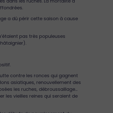
ves dans les ruches. La mortalité a
effondrées.
age a dû périr cette saison à cause
n’étaient pas très populeuses
châtaignier).
sitif.
 lutte contre les ronces qui gagnent
elons asiatiques, renouvellement des
posées les ruches, débroussaillage…
 les vieilles reines qui seraient de