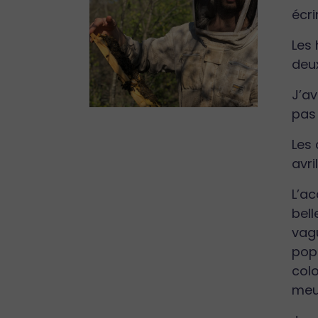
écri
Les 
deux
J’av
pas 
Les 
avril
L’ac
bell
vagu
popu
colo
meu