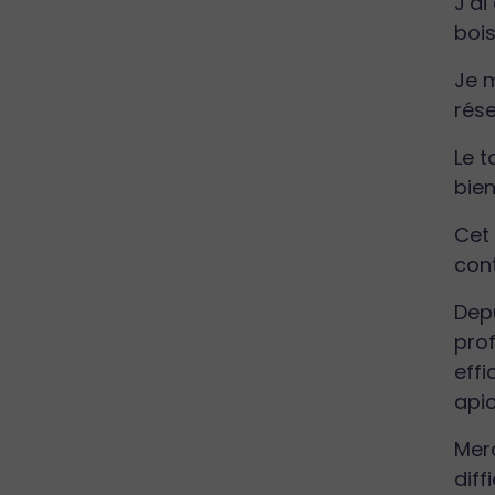
J’a
bois
Je m
rése
Le t
bien
Cet 
cont
Depu
pro
effi
apic
Merc
diff