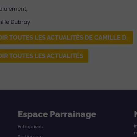
dialement,
ille Dubray
OIR TOUTES LES ACTUALITÉS DE CAMILLE D.
OIR TOUTES LES ACTUALITÉS
Espace Parrainage
I
Entreprises
m
Particuliers