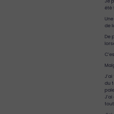
Je p
été 
Une 
de l
De p
lors
C’e
Malg
J’ai
du t
pale
J’ai
tout