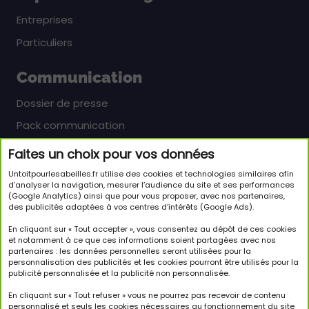
Entreprises
Particuliers
Communication
Dossier de presse
Pack communication
Faites un choix pour vos données
Newsletter
Untoitpourlesabeilles.fr utilise des cookies et technologies similaires afin
Inscrivez-vous pour en savoir plus sur le monde
d’analyser la navigation, mesurer l’audience du site et ses performances
(Google Analytics) ainsi que pour vous proposer, avec nos partenaires,
passionnant des abeilles et sur notre initiative.
des publicités adaptées à vos centres d’intérêts (Google Ads).
JE M'INSCRIS À LA NEWSLETTER
En cliquant sur « Tout accepter », vous consentez au dépôt de ces cookies
et notamment à ce que ces informations soient partagées avec nos
partenaires : les données personnelles seront utilisées pour la
Suivez-nous
personnalisation des publicités et les cookies pourront être utilisés pour la
publicité personnalisée et la publicité non personnalisée.
En cliquant sur « Tout refuser » vous ne pourrez pas recevoir de contenu
personnalisé et seuls les cookies nécessaires au fonctionnement du site