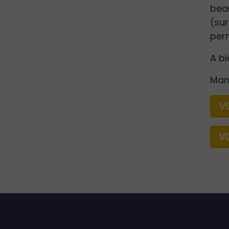
beau
(sur
perm
A bi
Man
V
V