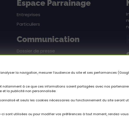
Espace Parrainage
I
Entreprises
m
Particuliers
n
Communication
Dossier de presse
Pack communication
n d’analyser la navigation, mesurer l’audience du site et ses performances (Goog
C
 et notamment à ce que ces informations soient partagées avec nos partenaires 
d
ée et la publicité non personnalisée.
rsonnalisé et seuls les cookies nécessaires au fonctionnement du site seront ut
e-ci sont utilisées ou pour modifier vos préférences à tout moment, rendez-vous 