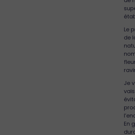
de 
supé
étab
Le 
de l
natu
nomb
fleu
ravi
Je v
vais
évit
prod
l’en
En g
dura