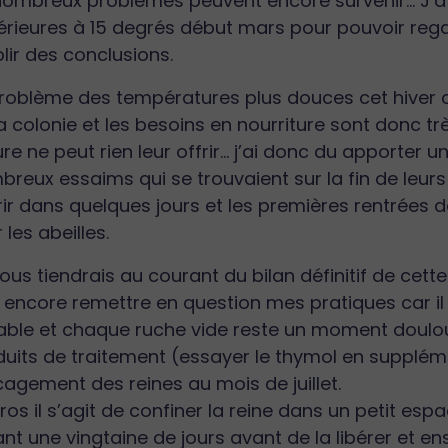
nombreux problèmes peuvent encore survenir… J’a
rieures à 15 degrés début mars pour pouvoir rega
lir des conclusions.
problème des températures plus douces cet hiver 
a colonie et les besoins en nourriture sont donc 
re ne peut rien leur offrir… j’ai donc du apporter 
reux essaims qui se trouvaient sur la fin de leurs
rir dans quelques jours et les premières rentrées d
r les abeilles.
ous tiendrais au courant du bilan définitif de cett
 encore remettre en question mes pratiques car il 
able et chaque ruche vide reste un moment douloureu
uits de traitement (essayer le thymol en suppléme
cagement des reines au mois de juillet.
ros il s’agit de confiner la reine dans un petit e
nt une vingtaine de jours avant de la libérer et en