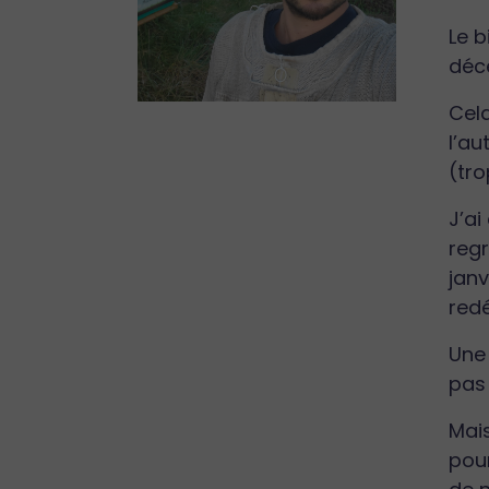
Le b
déce
Cela
l’au
(tr
J’ai
reg
janv
red
Une 
pas 
Mais
pour