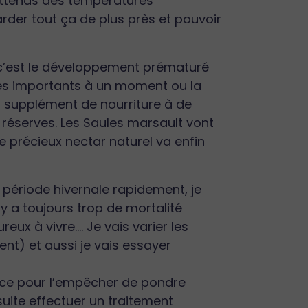
ttends des températures
rder tout ça de plus près et pouvoir
c’est le développement prématuré
très importants à un moment ou la
un supplément de nourriture à de
 réserves. Les Saules marsault vont
e précieux nectar naturel va enfin
e période hivernale rapidement, je
y a toujours trop de mortalité
x à vivre.... Je vais varier les
nt) et aussi je vais essayer
space pour l’empêcher de pondre
suite effectuer un traitement