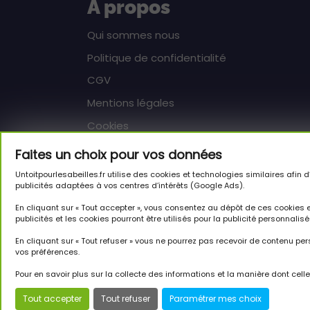
A propos
Qui sommes nous
Politique de confidentialité
CGV
Mentions légales
Cookies
Faites un choix pour vos données
Aide
Untoitpourlesabeilles.fr utilise des cookies et technologies similaires afi
publicités adaptées à vos centres d’intérêts (Google Ads).
FAQ
En cliquant sur « Tout accepter », vous consentez au dépôt de ces cookies
Contact
publicités et les cookies pourront être utilisés pour la publicité personnalis
DEMANDER UNE RÉTRACTATION
En cliquant sur « Tout refuser » vous ne pourrez pas recevoir de contenu pe
vos préférences.
Pour en savoir plus sur la collecte des informations et la manière dont cell
Tout accepter
Tout refuser
Paramétrer mes choix