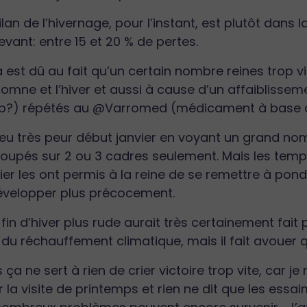
ilan de l’hivernage, pour l’instant, est plutôt da
vant: entre 15 et 20 % de pertes.
 est dû au fait qu’un certain nombre reines trop vie
tomne et l’hiver et aussi à cause d’un affaibliss
op?) répétés au @Varromed (médicament à base d’
 eu très peur début janvier en voyant un grand nom
roupés sur 2 ou 3 cadres seulement. Mais les tem
ier les ont permis à la reine de se remettre à pon
évelopper plus précocement.
fin d’hiver plus rude aurait très certainement fait
du réchauffement climatique, mais il fait avouer q
 ça ne sert à rien de crier victoire trop vite, car j
 la visite de printemps et rien ne dit que les ess