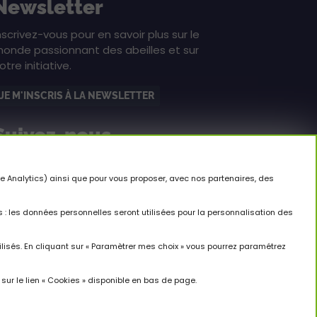
Newsletter
nscrivez-vous pour en savoir plus sur le
onde passionnant des abeilles et sur
otre initiative.
JE M'INSCRIS À LA NEWSLETTER
Suivez-nous
le Analytics) ainsi que pour vous proposer, avec nos partenaires, des
opyright © 2026 Un Toit Pour Les Abeilles. Tous
: les données personnelles seront utilisées pour la personnalisation des
roits réservés.
ilisés. En cliquant sur « Paramètrer mes choix » vous pourrez paramétrez
sur le lien « Cookies » disponible en bas de page.