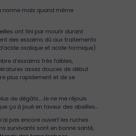
ns la norme mais quand même
illes ont fini par mourir durant
ement des essaims dû aux traitements
acide oxalique et acide formique).
bre d’essaims très faibles,
pératures assez douces de début
dre plus rapidement et de se
 plus de dégâts… Je ne me réjouis
ue ça à joué en faveur des abeilles…
e n’ai pas encore ouvert les ruches
aims survivants sont en bonne santé,