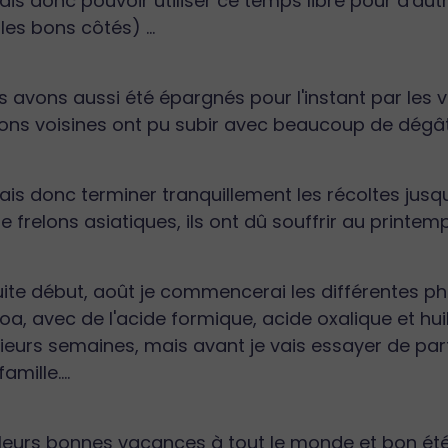
ais donc pouvoir utiliser ce temps libre pour d'autr
 les bons côtés) ...
 avons aussi été épargnés pour l'instant par les 
ons voisines ont pu subir avec beaucoup de dégâts
ais donc terminer tranquillement les récoltes jusqu'à 
e frelons asiatiques, ils ont dû souffrir au printem
ite début, août je commencerai les différentes ph
oa, avec de l'acide formique, acide oxalique et huil
ieurs semaines, mais avant je vais essayer de pa
amille....
lleurs bonnes vacances à tout le monde et bon été 