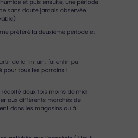
t humide et puis ensuite, une période
èche sans doute jamais observée....
oyable)
ême préféré la deuxième période et
 de la fin juin, j'ai enfin pu
é pour tous les parrains !
r récolté deux fois moins de miel
iper aux différents marchés de
ment dans les magasins ou à