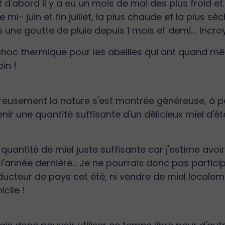
 d'abord il y a eu un mois de mai des plus froid e
e mi- juin et fin juillet, la plus chaude et la plus s
 une goutte de pluie depuis 1 mois et demi.... Incr
choc thermique pour les abeilles qui ont quand m
oin !
eusement la nature s'est montrée généreuse, à partir
nir une quantité suffisante d'un délicieux miel d'ét
quantité de miel juste suffisante car j'estime avoi
l'année dernière... Je ne pourrais donc pas partic
ducteur de pays cet été, ni vendre de miel locale
cile !