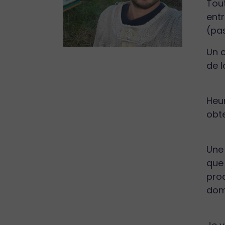
Tout
entr
(pas
Un 
de l
Heur
obte
Une 
que 
pro
domi