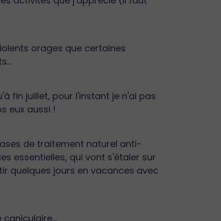
es activités que j’apprécie (il faut
violents orages que certaines
...
fin juillet, pour l'instant je n'ai pas
ps eux aussi !
ases de traitement naturel anti-
es essentielles, qui vont s'étaler sur
rtir quelques jours en vacances avec
caniculaire...