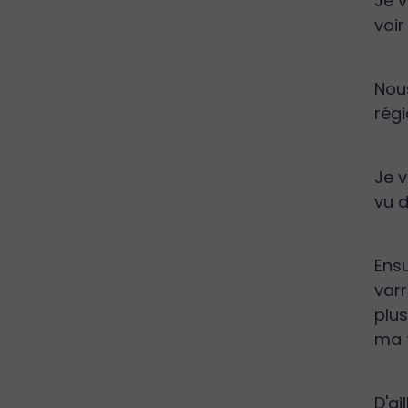
Je v
voir
Nous
régi
Je v
vu d
Ensu
varr
plus
ma f
D'ai