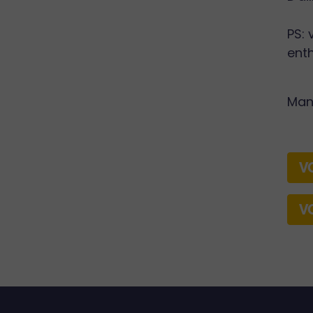
PS: 
enth
Man
V
V