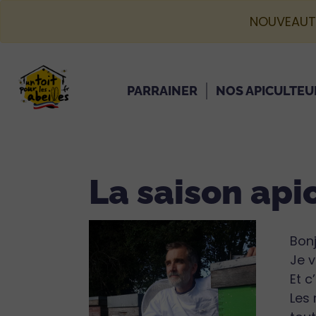
NOUVEAUT
PARRAINER
NOS APICULTEU
La saison api
Bonj
Je v
Et c
Les 