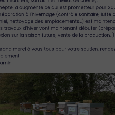
es fleurs été, sarrasin et miellat de chêne).
heptel a augmenté ce qui est prometteur pour 202
réparation à l’hivernage (contrôle sanitaire, lutte
miel, nettoyage des emplacements...) est mainten
es travaux d’hiver vont maintenant débuter (prépar
exion sur la saison future, vente de la production...)
rand merci à vous tous pour votre soutien, rendez
colement
jamin