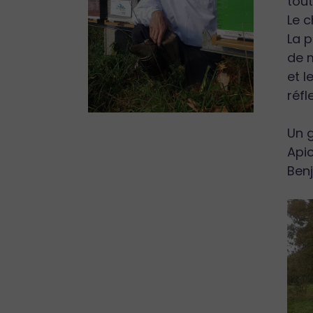
tout
Le c
La p
de 
et l
réfl
Un g
Api
Ben