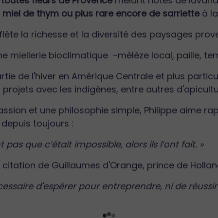
n
toutes fleurs de Provence
mêlant notes de lavand
e
miel de thym ou plus rare encore de sarriette
à la
lète la richesse et la diversité des paysages prov
une miellerie bioclimatique -mélèze local, paille, t
artie de l'hiver en Amérique Centrale et plus parti
projets avec les indigènes, entre autres d'apicultu
assion et une philosophie simple, Philippe aime ra
depuis toujours :
t pas que c’était impossible, alors ils l’ont fait. »
e citation de Guillaumes d'Orange, prince de Hollan
écessaire d'espérer pour entreprendre, ni de réussi