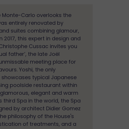
le Monte-Carlo overlooks the
 was entirely renovated by
and suites combining glamour,
n 2017, this expert in design and
Christophe Cussac invites you
al father’, the late Joël
 unmissable meeting place for
vours. Yoshi, the only
0, showcases typical Japanese
ng poolside restaurant within
its glamorous, elegant and warm
third Spa in the world, the Spa
igned by architect Didier Gomez
the philosophy of the House's
istication of treatments, and a