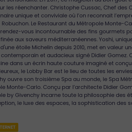
les réenchanter. Christophe Cussac, Chef des Cui
naire unique et conviviale où l’on reconnait l’empre
l Robuchon. Le Restaurant du Métropole Monte-Car
le rendez-vous incontournable des fins gourmets p
affinée aux saveurs méditerranéennes. Yoshi, uniqu
 d'une étoile Michelin depuis 2010, met en valeur 
 contemporain et audacieux signé Didier Gomez. 
cine dans un écrin haute couture imaginé et conçu p
leureux, le Lobby Bar est le lieu de toutes les env
y ouvre son troisième Spa au monde, le Spa Métro
ole Monte-Carlo. Conçu par l’architecte Didier Gom
le by Givenchy incarne toute la philosophie des ét
eption, le luxe des espaces, la sophistication des soi
NTERNET