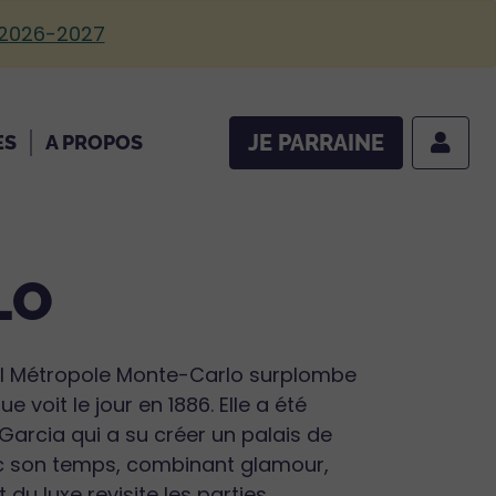
 2026-2027
JE PARRAINE
ES
A PROPOS
LO
tel Métropole Monte-Carlo surplombe
 voit le jour en 1886. Elle a été
Garcia qui a su créer un palais de
c son temps, combinant glamour,
 du luxe revisite les parties