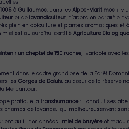
beilles.
s
1995 à Guillaumes
, dans les
Alpes-Maritimes
, il 
lteur
et de
lavandiculteur
, d'abord en parallèle av
rès plein en apiculture et plantes aromatiques et 
 miel est aujourd’hui certifié
Agriculture Biologiqu
aintenir un cheptel de 150 ruches
, variable avec le
ernent dans le cadre grandiose de la Forêt Domanial
ers les
Gorges de Daluis
, au cœur de la réserve na
 du Mercantour
.
lippe pratique la
transhumance
: il conduit ses abei
es champs de lavande, qui malheureusement sont
rient au fil des années :
miel de bruyère
et maquis