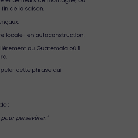
e et de fleurs de montagne, ou
 fin de la saison.
ençaux.
erre locale- en autoconstruction.
culièrement au Guatemala où il
re.
ppeler cette phrase qui
de :
r pour persévèrer."