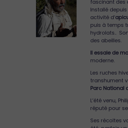
fascinant des a
Installé depui
activité d’
apicu
puis à temps t
hydrolats.. Son
des abeilles.
Il essaie de m
moderne.
Les ruches hiv
transhument v
Parc National
L’été venu, Phi
réputé pour s
Ses récoltes va