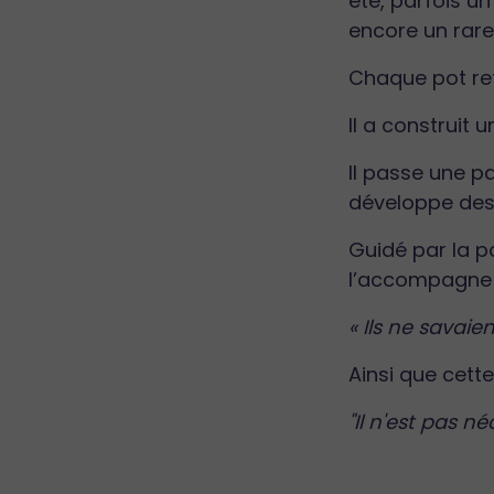
été, parfois u
encore un rar
Chaque pot ref
Il a construit 
Il passe une p
développe des 
Guidé par la p
l’accompagne 
« Ils ne savaien
Ainsi que cett
"Il n'est pas n