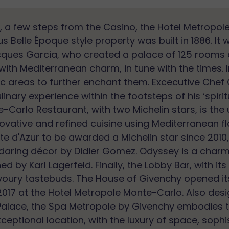
Or, a few steps from the Casino, the Hotel Metropo
s Belle Époque style property was built in 1886. It
cques Garcia, who created a palace of 125 rooms 
with Mediterranean charm, in tune with the times. I
c areas to further enchant them. Excecutive Chef 
linary experience within the footsteps of his ‘spiritu
Carlo Restaurant, with two Michelin stars, is the
ovative and refined cuisine using Mediterranean fla
e d'Azur to be awarded a Michelin star since 201
daring décor by Didier Gomez. Odyssey is a charmi
ed by Karl Lagerfeld. Finally, the Lobby Bar, with 
oury tastebuds. The House of Givenchy opened its 
2017 at the Hotel Metropole Monte-Carlo. Also des
e Palace, the Spa Metropole by Givenchy embodies 
ceptional location, with the luxury of space, soph