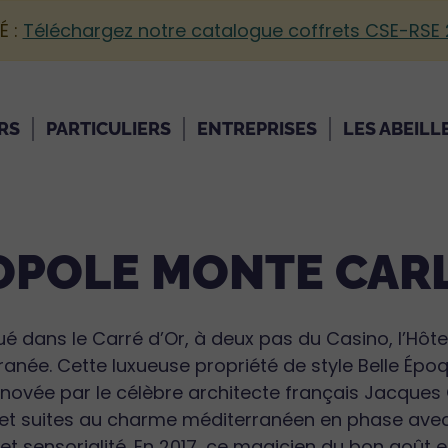
É :
Téléchargez notre catalogue coffrets CSE-RSE
RS
PARTICULIERS
ENTREPRISES
LES ABEILL
OPOLE MONTE CAR
ué dans le Carré d’Or, à deux pas du Casino, l’Hô
anée. Cette luxueuse propriété de style Belle Époque
novée par le célèbre architecte français Jacques 
et suites au charme méditerranéen en phase ave
et sensorialité. En 2017, ce magicien du bon goût et