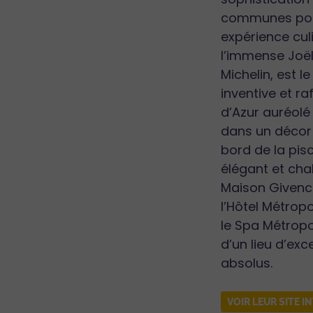
communes pour 
expérience culi
l’immense Joë
Michelin, est 
inventive et r
d’Azur auréolé
dans un décor
bord de la pis
élégant et cha
Maison Givench
l’Hôtel Métrop
le Spa Métropo
d’un lieu d’exc
absolus.
VOIR LEUR SITE I