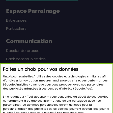
Espace Parrainage
Entreprises
Particuliers
Communication
Dossier de presse
Pack communication
Faites un choix pour vos données
Newsletter
Untoitpourlesabeilles.fr utilise des cookies et technologies similaires afin
Inscrivez-vous pour en savoir plus sur le monde
d’analyser la navigation, mesurer l’audience du site et ses performances
(Google Analytics) ainsi que pour vous proposer, avec nos partenaires,
passionnant des abeilles et sur notre initiative.
des publicités adaptées à vos centres d’intérêts (Google Ads).
JE M'INSCRIS À LA NEWSLETTER
En cliquant sur « Tout accepter », vous consentez au dépôt de ces cookies
et notamment à ce que ces informations soient partagées avec nos
partenaires : les données personnelles seront utilisées pour la
Suivez-nous
personnalisation des publicités et les cookies pourront être utilisés pour la
publicité personnalisée et la publicité non personnalisée.