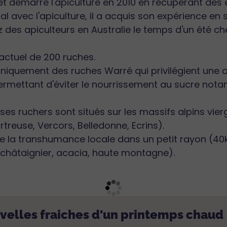
 et démarré l'apiculture en 2010 en récupérant de
ial avec l'apiculture, il a acquis son expérience en
z des apiculteurs en Australie le temps d'un été che
 actuel de 200 ruches.
e uniquement des ruches Warré qui privilégient une
permettant d'éviter le nourrissement au sucre nota
 ses ruchers sont situés sur les massifs alpins vie
treuse, Vercors, Belledonne, Ecrins).
ue la transhumance locale dans un petit rayon (4
(châtaignier, acacia, haute montagne).
uvelles fraiches d'un printemps chaud