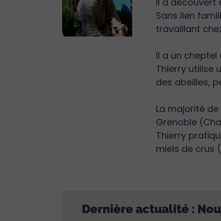
Il a découvert
Sans lien famil
travaillant che
Il a un cheptel
Thierry utilis
des abeilles, 
La majorité de
Grenoble (Char
Thierry pratiq
miels de crus 
Dernière actualité : No