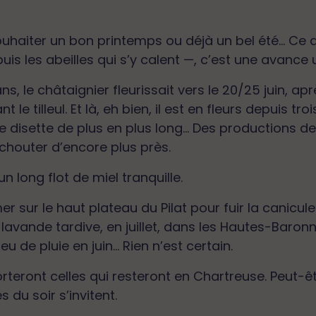
ouhaiter un bon printemps ou déjà un bel été… Ce qu
uis les abeilles qui s’y calent —, c’est une avance u
, le châtaignier fleurissait vers le 20/25 juin, après
ant le tilleul. Et là, eh bien, il est en fleurs depuis 
de disette de plus en plus long… Des productions de
uchouter d’encore plus près.
un long flot de miel tranquille.
mer sur le haut plateau du Pilat pour fuir la canicul
lavande tardive, en juillet, dans les Hautes-Baronn
eu de pluie en juin… Rien n’est certain.
eront celles qui resteront en Chartreuse. Peut-êt
 du soir s’invitent.