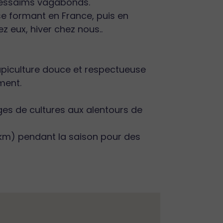
s essaims vagabonds.
 se formant en France, puis en
z eux, hiver chez nous..
 apiculture douce et respectueuse
ment.
rges de cultures aux alentours de
0km) pendant la saison pour des