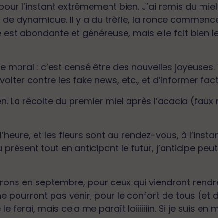
 pour l’instant extrêmement bien. J’ai remis du mie
 de dynamique. Il y a du trèfle, la ronce commence, l
st abondante et généreuse, mais elle fait bien le
 moral : c’est censé être des nouvelles joyeuses. Et 
olter contre les fake news, etc., et d’informer fac
en. La récolte du premier miel après l’acacia (faux ro
 l’heure, et les fleurs sont au rendez-vous, à l’inst
u présent tout en anticipant le futur, j’anticipe p
rons en septembre, pour ceux qui viendront rendre
e pourront pas venir, pour le confort de tous (et de
 ferai, mais cela me paraît loiiiiiiin. Si je suis en