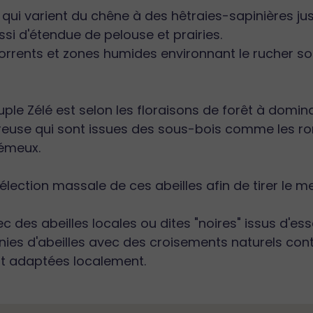
s qui varient du chêne à des hêtraies-sapinières ju
si d'étendue de pelouse et prairies.
orrents et zones humides environnant le rucher so
euple Zélé est selon les floraisons de forêt à domina
treuse qui sont issues des sous-bois comme les r
rémeux.
lection massale de ces abeilles afin de tirer le me
des abeilles locales ou dites "noires" issus d'essa
nies d'abeilles avec des croisements naturels contr
nt adaptées localement.