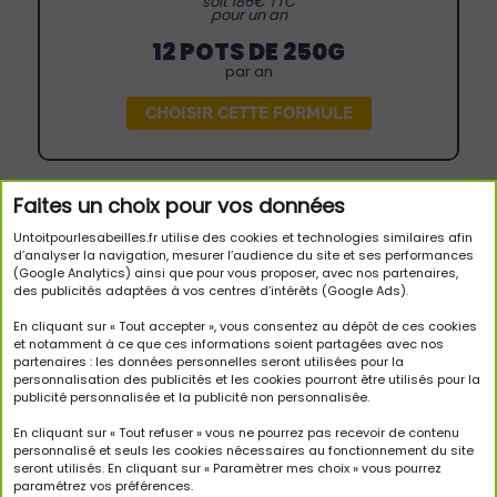
soit 186€ TTC
pour un an
12 POTS DE 250G
par an
CHOISIR CETTE FORMULE
Faites un choix pour vos données
12 000 ABEILLES
Untoitpourlesabeilles.fr utilise des cookies et technologies similaires afin
d’analyser la navigation, mesurer l’audience du site et ses performances
(Google Analytics) ainsi que pour vous proposer, avec nos partenaires,
≈ 30% d'une ruche
des publicités adaptées à vos centres d’intérêts (Google Ads).
En cliquant sur « Tout accepter », vous consentez au dépôt de ces cookies
et notamment à ce que ces informations soient partagées avec nos
partenaires : les données personnelles seront utilisées pour la
personnalisation des publicités et les cookies pourront être utilisés pour la
22€
publicité personnalisée et la publicité non personnalisée.
/mois
En cliquant sur « Tout refuser » vous ne pourrez pas recevoir de contenu
personnalisé et seuls les cookies nécessaires au fonctionnement du site
soit 264€ TTC
pour un an
seront utilisés. En cliquant sur « Paramètrer mes choix » vous pourrez
paramétrez vos préférences.