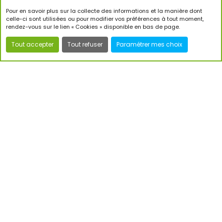
18 POTS DE 250G
Pour en savoir plus sur la collecte des informations et la manière dont
par an
celle-ci sont utilisées ou pour modifier vos préférences à tout moment,
rendez-vous sur le lien « Cookies » disponible en bas de page.
CHOISIR CETTE FORMULE
Tout accepter
Tout refuser
Paramétrer mes choix
16 000 ABEILLES
≈ 40% d'une ruche
28€
/mois
soit 336€ TTC
pour un an
24 POTS DE 250G
par an