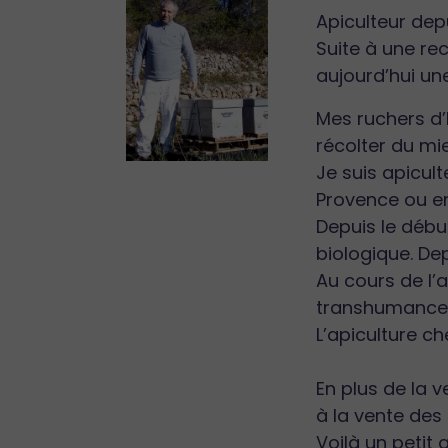
Apiculteur dep
Suite à une rec
aujourd’hui un
Mes ruchers d’
récolter du mi
Je suis apicul
Provence ou e
Depuis le débu
biologique. Dep
Au cours de l’a
transhumances,
L’apiculture c
En plus de la v
à la vente des 
Voilà un petit