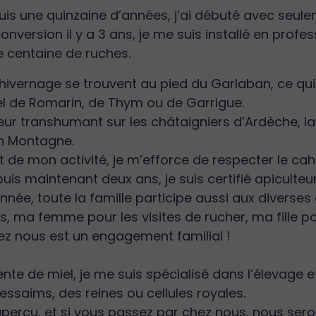
uis une quinzaine d’années, j’ai débuté avec seu
onversion il y a 3 ans, je me suis installé en prof
e centaine de ruches.
hivernage se trouvent au pied du Garlaban, ce qu
el de Romarin, de Thym ou de Garrigue.
teur transhumant sur les châtaigniers d’Ardèche, 
n Montagne.
t de mon activité, je m’efforce de respecter le cah
uis maintenant deux ans, je suis certifié apiculteur 
nnée, toute la famille participe aussi aux diverses a
 ma femme pour les visites de rucher, ma fille pour
hez nous est un engagement familial !
ente de miel, je me suis spécialisé dans l’élevage e
essaims, des reines ou cellules royales.
 aperçu, et si vous passez par chez nous, nous sero