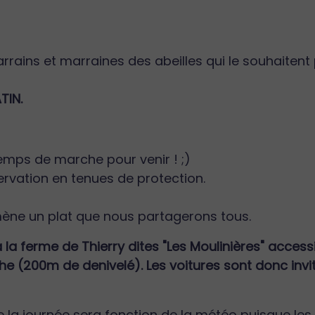
 parrains et marraines des abeilles qui le souhait
TIN.
temps de marche pour venir ! ;)
rvation en tenues de protection.
ène un plat que nous partagerons tous.
à la ferme de Thierry dites "Les Moulinières" acce
 (200m de denivelé). Les voitures sont donc invité
la journée sera fonction de la météo puisque les a