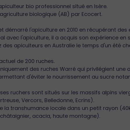
apiculteur bio professionnel situé en Isère.
ié agriculture biologique (AB) par Ecocert.
 et démarré l'apiculture en 2010 en récupérant de
ial avec l'apiculture, il a acquis son expérience en
z des apiculteurs en Australie le temps d'un été che
 actuel de 200 ruches.
e uniquement des ruches Warré qui privilégient une
permettant d'éviter le nourrissement au sucre nota
 ses ruchers sont situés sur les massifs alpins vie
treuse, Vercors, Belledonne, Ecrins).
ue la transhumance locale dans un petit rayon (4
(châtaignier, acacia, haute montagne).