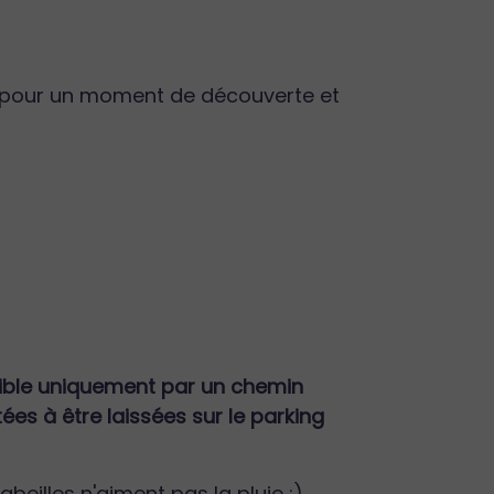
ent pour un moment de découverte et
ssible uniquement par un chemin
es à être laissées sur le parking
beilles n'aiment pas la pluie ;)