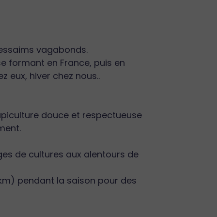
s essaims vagabonds.
 se formant en France, puis en
z eux, hiver chez nous..
 apiculture douce et respectueuse
ment.
rges de cultures aux alentours de
0km) pendant la saison pour des