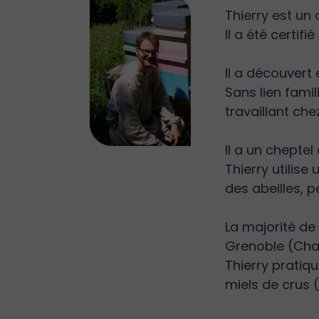
Thierry est un 
Il a été certif
Il a découvert
Sans lien famil
travaillant che
Il a un cheptel
Thierry utilis
des abeilles, 
La majorité de
Grenoble (Char
Thierry pratiq
miels de crus 