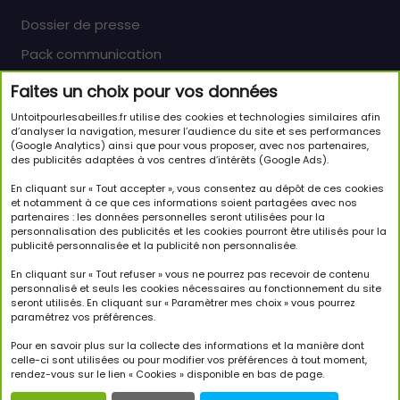
Dossier de presse
Pack communication
Faites un choix pour vos données
Newsletter
Untoitpourlesabeilles.fr utilise des cookies et technologies similaires afin
Inscrivez-vous pour en savoir plus sur le monde
d’analyser la navigation, mesurer l’audience du site et ses performances
(Google Analytics) ainsi que pour vous proposer, avec nos partenaires,
passionnant des abeilles et sur notre initiative.
des publicités adaptées à vos centres d’intérêts (Google Ads).
JE M'INSCRIS À LA NEWSLETTER
En cliquant sur « Tout accepter », vous consentez au dépôt de ces cookies
et notamment à ce que ces informations soient partagées avec nos
partenaires : les données personnelles seront utilisées pour la
Suivez-nous
personnalisation des publicités et les cookies pourront être utilisés pour la
publicité personnalisée et la publicité non personnalisée.
En cliquant sur « Tout refuser » vous ne pourrez pas recevoir de contenu
personnalisé et seuls les cookies nécessaires au fonctionnement du site
seront utilisés. En cliquant sur « Paramètrer mes choix » vous pourrez
paramétrez vos préférences.
Copyright © 2026 Un Toit Pour Les Abeilles. Tous droits
réservés.
Pour en savoir plus sur la collecte des informations et la manière dont
celle-ci sont utilisées ou pour modifier vos préférences à tout moment,
rendez-vous sur le lien « Cookies » disponible en bas de page.