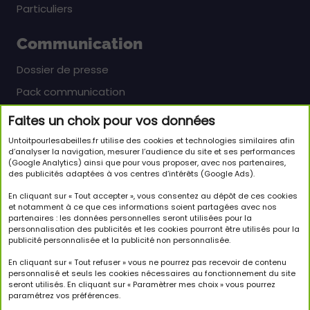
Particuliers
Communication
Dossier de presse
Pack communication
Faites un choix pour vos données
Newsletter
Untoitpourlesabeilles.fr utilise des cookies et technologies similaires afin
Inscrivez-vous pour en savoir plus sur le monde
d’analyser la navigation, mesurer l’audience du site et ses performances
(Google Analytics) ainsi que pour vous proposer, avec nos partenaires,
passionnant des abeilles et sur notre initiative.
des publicités adaptées à vos centres d’intérêts (Google Ads).
JE M'INSCRIS À LA NEWSLETTER
En cliquant sur « Tout accepter », vous consentez au dépôt de ces cookies
et notamment à ce que ces informations soient partagées avec nos
partenaires : les données personnelles seront utilisées pour la
Suivez-nous
personnalisation des publicités et les cookies pourront être utilisés pour la
publicité personnalisée et la publicité non personnalisée.
En cliquant sur « Tout refuser » vous ne pourrez pas recevoir de contenu
personnalisé et seuls les cookies nécessaires au fonctionnement du site
seront utilisés. En cliquant sur « Paramètrer mes choix » vous pourrez
paramétrez vos préférences.
Copyright © 2026 Un Toit Pour Les Abeilles. Tous droits