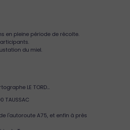
s en pleine période de récolte.
rticipants.
ustation du miel.
.
rtographe LE TORD...
600 TAUSSAC
e l'autoroute A75, et enfin à près