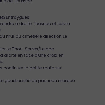
irie de Taussac.
rez/Entraygues
rendre à droite Taussac et suivre
e
du mur du cimetière direction Le
ours Le Thor, Serres/Le bac
la droite en face d'une croix en
ac
s continuer la petite route sur
 route goudronnée au panneau marqué