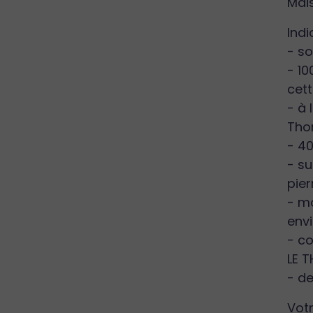
Mais
Indi
- so
- 10
cett
- à 
Tho
- 40
- su
pier
- mo
env
- c
LE 
- de
Votr