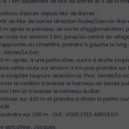
 à 7 km seulement de Mur de Barrez et 4 de la ma
cations d'accès depuis Mur de Barrez :
rtir de Mur de barrez direction Rodez/Lacroix-Bar
0 m après le panneau de sortie d'agglomération, p
e route sur environ 2 km, jusqu'au centre du villag
l'approche du cimetière, prendre à gauche le long 
r, Serres/Le bac
0 m. après, à une patte d'oie, suivre à droite touj
ivre cette route sur environ 3 km puis prendre sur 
re sculptée toujours direction Le Thor, Serres/Le b
nter le raidillon traverser le hameau de Serres pui
iron 1 km et traverser le hameau du Bac
ontinuer sur 400 m et prendre à droite la petite
THOR
scendre sur 200 m : OUF, VOUS ETES ARRIVES!!!
e apiculteur, Jacques.