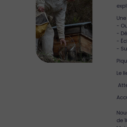
expl
Une
- Ou
- Dé
- Éc
- Su
Piqu
Le l
Atte
Acc
Nous
de 