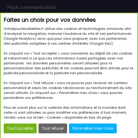
Pack communication
Faites un choix pour vos données
Newsletter
Untoitpourlesabeilles.fr utilise des cookies et technologies similaires afin
Inscrivez-vous pour en savoir plus sur le monde
d’analyser la navigation, mesurer l’audience du site et ses performances
(Google Analytics) ainsi que pour vous proposer, avec nos partenaires,
passionnant des abeilles et sur notre initiative.
des publicités adaptées à vos centres d’intérêts (Google Ads).
JE M'INSCRIS À LA NEWSLETTER
En cliquant sur « Tout accepter », vous consentez au dépôt de ces cookies
et notamment à ce que ces informations soient partagées avec nos
partenaires : les données personnelles seront utilisées pour la
Suivez-nous
personnalisation des publicités et les cookies pourront être utilisés pour la
publicité personnalisée et la publicité non personnalisée.
En cliquant sur « Tout refuser » vous ne pourrez pas recevoir de contenu
personnalisé et seuls les cookies nécessaires au fonctionnement du site
seront utilisés. En cliquant sur « Paramètrer mes choix » vous pourrez
paramétrez vos préférences.
Copyright © 2026 Un Toit Pour Les Abeilles. Tous droits
réservés.
Pour en savoir plus sur la collecte des informations et la manière dont
celle-ci sont utilisées ou pour modifier vos préférences à tout moment,
rendez-vous sur le lien « Cookies » disponible en bas de page.
Tout accepter
Tout refuser
Paramétrer mes choix