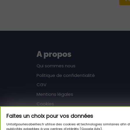
A propos
Qui sommes nous
Politique de confidentialité
CGV
Mentions légales
Cookies
Faites un choix pour vos données
Aide
Untoitpourlesabeilles.fr utilise des cookies et technologies similaires afi
publicités adaptées à vos centres d’intérêts (Google Ads).