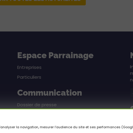
Espace Parrainage
I
Entreprises
m
Particuliers
n
Communication
Dossier de presse
Pack communication
n d’analyser la navigation, mesurer l’audience du site et ses performances (Goog