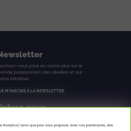
Newsletter
nscrivez-vous pour en savoir plus sur le
onde passionnant des abeilles et sur
otre initiative.
JE M'INSCRIS À LA NEWSLETTER
Suivez-nous
le Analytics) ainsi que pour vous proposer, avec nos partenaires, des