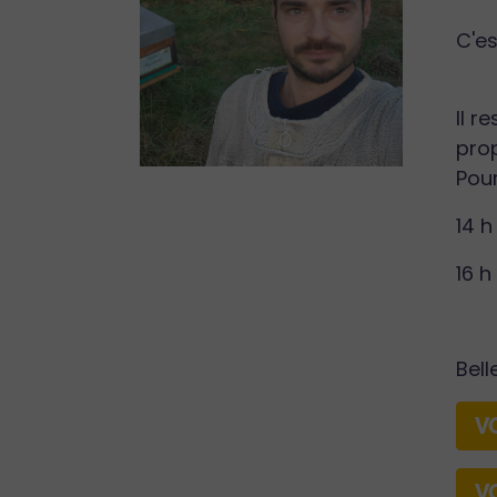
C'es
Il r
pro
Pour
14 
16 h
Bell
V
V