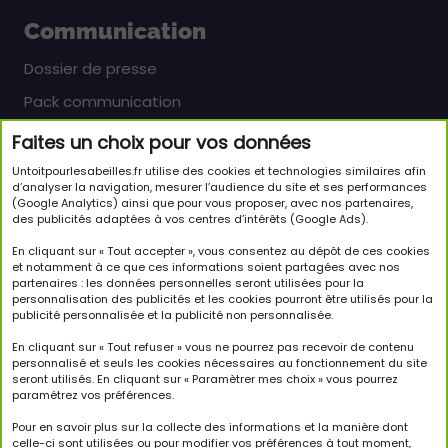
Communication
Dossier de presse
Pack communication
Faites un choix pour vos données
Newsletter
Untoitpourlesabeilles.fr utilise des cookies et technologies similaires afin
Inscrivez-vous pour en savoir plus sur le monde
d’analyser la navigation, mesurer l’audience du site et ses performances
(Google Analytics) ainsi que pour vous proposer, avec nos partenaires,
passionnant des abeilles et sur notre initiative.
des publicités adaptées à vos centres d’intérêts (Google Ads).
JE M'INSCRIS À LA NEWSLETTER
En cliquant sur « Tout accepter », vous consentez au dépôt de ces cookies
et notamment à ce que ces informations soient partagées avec nos
partenaires : les données personnelles seront utilisées pour la
Suivez-nous
personnalisation des publicités et les cookies pourront être utilisés pour la
publicité personnalisée et la publicité non personnalisée.
En cliquant sur « Tout refuser » vous ne pourrez pas recevoir de contenu
personnalisé et seuls les cookies nécessaires au fonctionnement du site
seront utilisés. En cliquant sur « Paramètrer mes choix » vous pourrez
paramétrez vos préférences.
Copyright © 2026 Un Toit Pour Les Abeilles. Tous droits
réservés.
Pour en savoir plus sur la collecte des informations et la manière dont
celle-ci sont utilisées ou pour modifier vos préférences à tout moment,