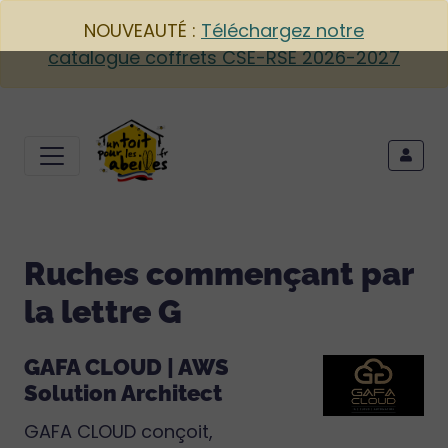
NOUVEAUTÉ :
Téléchargez notre
catalogue coffrets CSE-RSE 2026-2027
Ruches commençant par
la lettre G
GAFA CLOUD | AWS
Solution Architect
GAFA CLOUD conçoit,