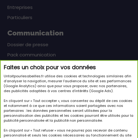
Entreprises
Particuliers
Communication
Dossier de presse
Pack communication
Faites un choix pour vos données
Newsletter
Untoitpourlesabeilles.fr utilise des cookies et technologies similaires afin
Inscrivez-vous pour en savoir plus sur le monde
d’analyser la navigation, mesurer l’audience du site et ses performances
(Google Analytics) ainsi que pour vous proposer, avec nos partenaires,
passionnant des abeilles et sur notre initiative.
des publicités adaptées à vos centres d’intérêts (Google Ads).
JE M'INSCRIS À LA NEWSLETTER
En cliquant sur « Tout accepter », vous consentez au dépôt de ces cookies
et notamment à ce que ces informations soient partagées avec nos
partenaires : les données personnelles seront utilisées pour la
Suivez-nous
personnalisation des publicités et les cookies pourront être utilisés pour la
publicité personnalisée et la publicité non personnalisée.
En cliquant sur « Tout refuser » vous ne pourrez pas recevoir de contenu
personnalisé et seuls les cookies nécessaires au fonctionnement du site