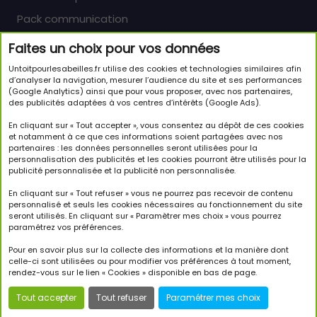
Pack communication
Faites un choix pour vos données
Newsletter
Untoitpourlesabeilles.fr utilise des cookies et technologies similaires afin
Inscrivez-vous pour en savoir plus sur le monde
d’analyser la navigation, mesurer l’audience du site et ses performances
(Google Analytics) ainsi que pour vous proposer, avec nos partenaires,
passionnant des abeilles et sur notre initiative.
des publicités adaptées à vos centres d’intérêts (Google Ads).
JE M'INSCRIS À LA NEWSLETTER
En cliquant sur « Tout accepter », vous consentez au dépôt de ces cookies
et notamment à ce que ces informations soient partagées avec nos
partenaires : les données personnelles seront utilisées pour la
Suivez-nous
personnalisation des publicités et les cookies pourront être utilisés pour la
publicité personnalisée et la publicité non personnalisée.
En cliquant sur « Tout refuser » vous ne pourrez pas recevoir de contenu
personnalisé et seuls les cookies nécessaires au fonctionnement du site
seront utilisés. En cliquant sur « Paramètrer mes choix » vous pourrez
paramétrez vos préférences.
Copyright © 2026 Un Toit Pour Les Abeilles. Tous droits
réservés.
Pour en savoir plus sur la collecte des informations et la manière dont
celle-ci sont utilisées ou pour modifier vos préférences à tout moment,
rendez-vous sur le lien « Cookies » disponible en bas de page.
Tout accepter
Tout refuser
Paramétrer mes choix